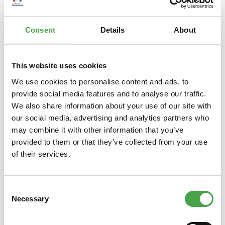
die…
Mehr
Consent
Details
About
Eigenschaften
This website uses cookies
We use cookies to personalise content and ads, to
Produktgalerie überspringen
Das könnte Ihnen auch gefallen
provide social media features and to analyse our traffic.
We also share information about your use of our site with
our social media, advertising and analytics partners who
may combine it with other information that you’ve
provided to them or that they’ve collected from your use
of their services.
Consent
Necessary
Selection
DVD WUNDERLAND - Der Kinofilm
Holzpu