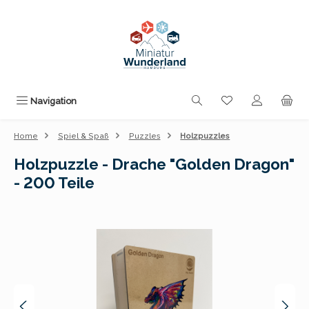
Zum Hauptinhalt springen
Du hast 0 Produk
Navigation
Home
Spiel & Spaß
Puzzles
Holzpuzzles
Holzpuzzle - Drache "Golden Dragon"
- 200 Teile
Bildergalerie überspringen