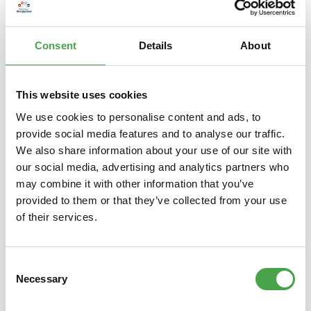
Holzbausatz DIY aus Birkensperrholz, ohne Klebstoff
zusammenzusetzen angetrieben von Hand mit einer Kurbel
233 Teile 25,5 x…
Mehr
Consent
Details
About
This website uses cookies
We use cookies to personalise content and ads, to
Produktgalerie überspringen
Das könnte Ihnen auch gefallen
provide social media features and to analyse our traffic.
Ausverkauft
We also share information about your use of our site with
our social media, advertising and analytics partners who
may combine it with other information that you’ve
provided to them or that they’ve collected from your use
of their services.
Consent
Necessary
Selection
Metallbausatz Triumphbogen -
Met
Gold