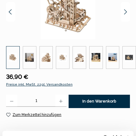
Regulärer Preis:
36,90 €
Preise inkl. MwSt. zzgl. Versandkosten
Produkt Anzahl: Gib den gewünschten Wert ein oder benutze die Schaltfl
In den Warenkorb
Zum Merkzettel hinzufügen
Beschreibung