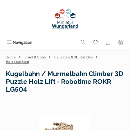
Zum Hauptinhalt springen
Du hast 0 Produk
Navigation
Home
Spiel & Spaß
Bausätze & 3D Puzzles
Holzbausätze
Kugelbahn / Murmelbahn Climber 3D
Puzzle Holz Lift - Robotime ROKR
LG504
Bildergalerie überspringen