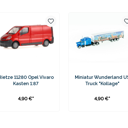
Preise inkl. MwSt. zzgl.
Preise inkl. MwSt. zzgl.
Versandkosten
Versandkosten
Rietze 11280 Opel Vivaro
Miniatur Wunderland U
Kasten 1:87
Truck "Kollage"
4,90 €*
4,90 €*
In den Warenkorb
In den Warenkorb
Preise inkl. MwSt. zzgl.
Preise inkl. MwSt. zzgl.