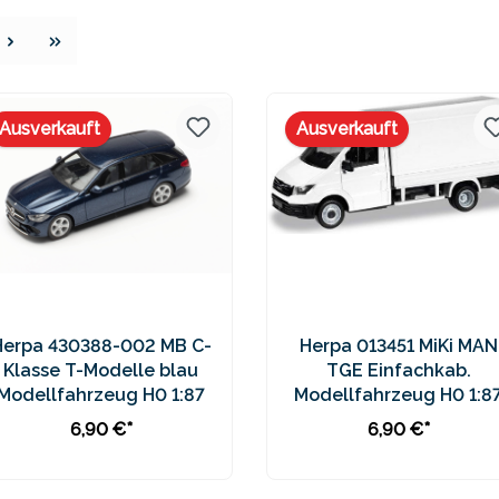
e
Ausverkauft
Ausverkauft
Herpa 430388-002 MB C-
Herpa 013451 MiKi MAN
Klasse T-Modelle blau
TGE Einfachkab.
Modellfahrzeug H0 1:87
Modellfahrzeug H0 1:8
6,90 €*
6,90 €*