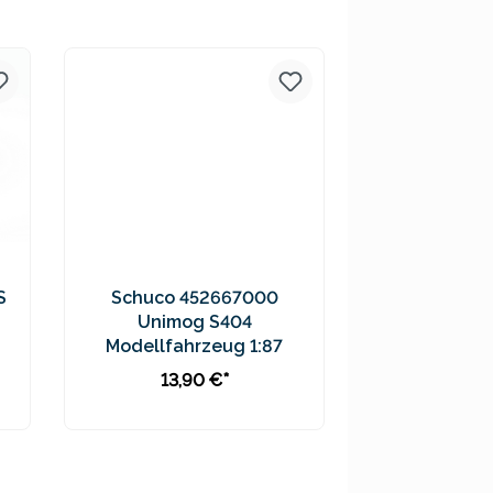
Preise inkl. MwSt. zzgl.
Versandkosten
S
Schuco 452667000
Unimog S404
Modellfahrzeug 1:87
13,90 €*
In den Warenkorb
Preise inkl. MwSt. zzgl.