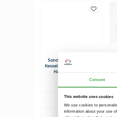
Versandkosten
Sonderwagen Spur H0
Kesselwagen 2024 - Moin
Hamburg - 94561
27,90 €*
Consent
In den Warenkorb
This website uses cookies
Preise inkl. MwSt. zzgl.
We use cookies to personalis
Versandkosten
information about your use of