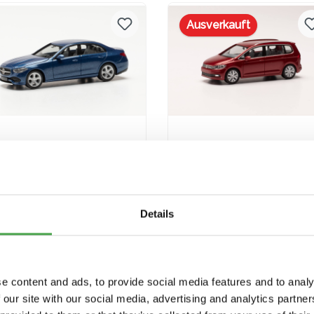
Versandkosten
Versandkosten
Ausverkauft
Herpa 430913-002 MB C-
Herpa 038492-004 VW
Klasse blau
Touran rot metallic
Modellfahrzeug H0 1:87
Modellfahrzeug H0 1:8
9,90 €*
9,90 €*
Details
In den Warenkorb
Preise inkl. MwSt. zzgl.
Preise inkl. MwSt. zzgl.
e content and ads, to provide social media features and to analy
Versandkosten
Versandkosten
 our site with our social media, advertising and analytics partn