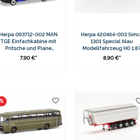
Herpa 093712-002 MAN
Herpa 420464-003 Simc
TGE Einfachkabine mit
1301 Special blau
Pritsche und Plane
Modellfahrzeug H0 1:8
Modellfahrzeug H0 1:87
7,90 €*
8,90 €*
In den Warenkorb
In den Warenkorb
Preise inkl. MwSt. zzgl.
Preise inkl. MwSt. zzgl.
Versandkosten
Versandkosten
Rabatt
%