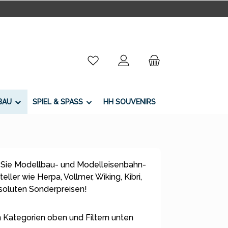
Du hast 0 Produkte auf dem Merkzettel
BAU
SPIEL & SPASS
HH SOUVENIRS
 Sie Modellbau- und Modelleisenbahn-
ller wie Herpa, Vollmer, Wiking, Kibri,
bsoluten Sonderpreisen!
 Kategorien oben und Filtern unten