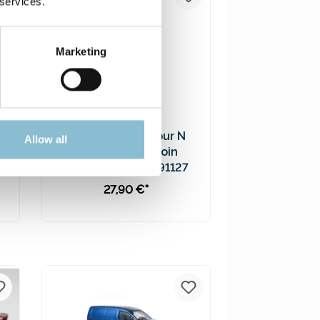
 services.
Marketing
s
Sonderwagen Spur N
Allow all
Kesselwagen Moin
7
Hamburg 2024 - 91127
27,90 €*
In den Warenkorb
Preise inkl. MwSt. zzgl.
Versandkosten