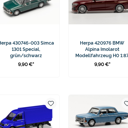
Herpa 430746-003 Simca
Herpa 420976 BMW
1301 Special,
Alpina Imolarot
grün/schwarz
Modellfahrzeug H0 1:8
9,90 €*
9,90 €*
In den Warenkorb
In den Warenkorb
Preise inkl. MwSt. zzgl.
Preise inkl. MwSt. zzgl.
Versandkosten
Versandkosten