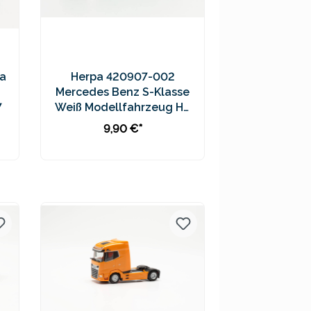
a
Herpa 420907-002
Mercedes Benz S-Klasse
7
Weiß Modellfahrzeug H0
1:87
9,90 €*
In den Warenkorb
Preise inkl. MwSt. zzgl.
Versandkosten