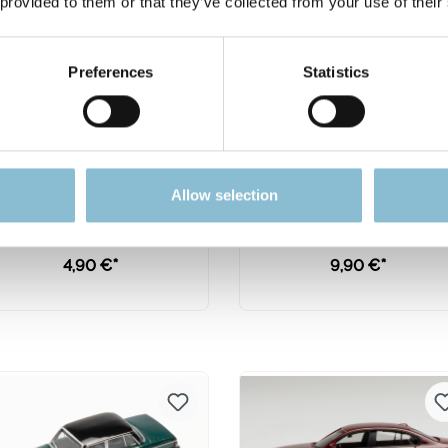
 provided to them or that they’ve collected from your use of their
Preferences
Statistics
Rietze 10780 Audi A3
Herpa 421041 Mercede
Allow selection
neutral 1:87
EQ EQS polarweiß
Modellfahrzeug H0 1:8
4,90 €*
9,90 €*
In den Warenkorb
In den Warenkorb
Preise inkl. MwSt. zzgl.
Preise inkl. MwSt. zzgl.
Versandkosten
Versandkosten