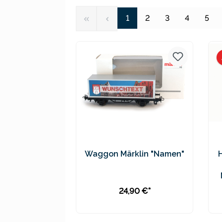
Seite
Seite
Seite
Seite
Seit
1
2
3
4
5
Waggon Märklin "Namen"
24,90 €*