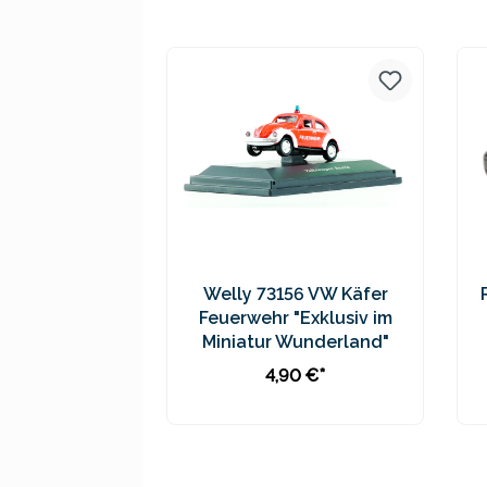
Preise inkl. MwSt. zzgl.
Versandkosten
Welly 73156 VW Käfer
Feuerwehr "Exklusiv im
Miniatur Wunderland"
4,90 €*
In den Warenkorb
Preise inkl. MwSt. zzgl.