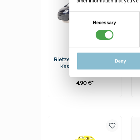
other information that you’ve
Consent
Necessary
Selection
Rietze 21280 Opel Vivaro
Deny
Kasten metallic 1:87
4,90 €*
In den Warenkorb
Preise inkl. MwSt. zzgl.
Versandkosten