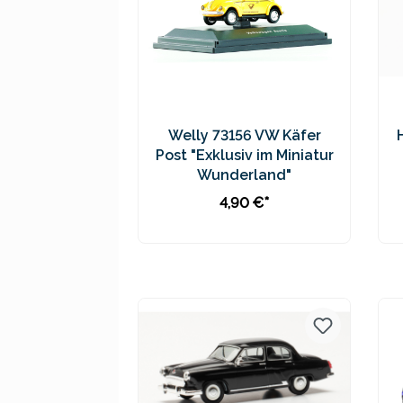
Welly 73156 VW Käfer
Post "Exklusiv im Miniatur
Wunderland"
4,90 €*
In den Warenkorb
Preise inkl. MwSt. zzgl.
Versandkosten