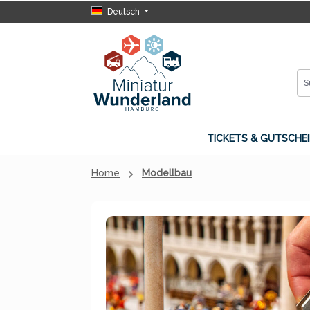
Deutsch
 Hauptinhalt springen
Zur Suche springen
Zur Hauptnavigation springen
TICKETS & GUTSCHEI
Home
Modellbau