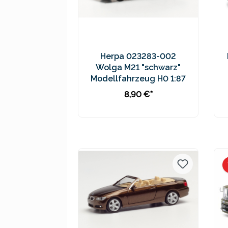
Herpa 023283-002
Wolga M21 "schwarz"
Modellfahrzeug H0 1:87
8,90 €*
In den Warenkorb
Preise inkl. MwSt. zzgl.
Versandkosten