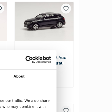
Versandkosten
Herpa 038621-003 Audi
Q5, manhattangrau
7
metallic
9,90 €*
About
In den Warenkorb
Preise inkl. MwSt. zzgl.
se our traffic. We also share
Versandkosten
ers who may combine it with