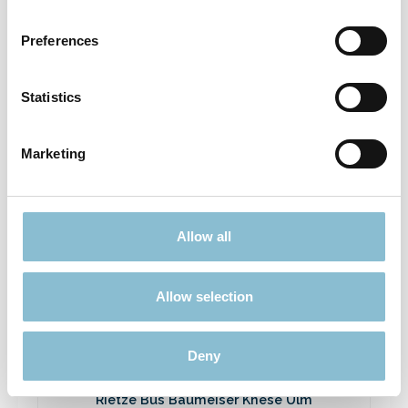
Rietze 50694 Ford Transit Emergency
Response 1:87
Preferences
3,90 €*
Preise inkl. MwSt. zzgl. Versandkosten
Statistics
In den Warenkorb
Marketing
Ausverkauft
Allow all
Rabatt
%
Allow selection
Deny
Rietze Bus Baumeiser Knese Ulm