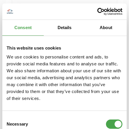
Herpa 430388-002 MB C-Klasse T-Modelle blau
Modellfahrzeug H0 1:87
Consent
Details
About
6,90 €*
Preise inkl. MwSt. zzgl. Versandkosten
Details
This website uses cookies
We use cookies to personalise content and ads, to
provide social media features and to analyse our traffic.
We also share information about your use of our site with
our social media, advertising and analytics partners who
may combine it with other information that you’ve
provided to them or that they’ve collected from your use
of their services.
Consent
Necessary
Selection