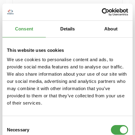
Herpa 430388-002 MB C-Klasse T-Modelle blau
Modellfahrzeug H0 1:87
Consent
Details
About
6,90 €*
Preise inkl. MwSt. zzgl. Versandkosten
Details
This website uses cookies
We use cookies to personalise content and ads, to
provide social media features and to analyse our traffic.
We also share information about your use of our site with
our social media, advertising and analytics partners who
may combine it with other information that you’ve
provided to them or that they’ve collected from your use
of their services.
Consent
Necessary
Selection