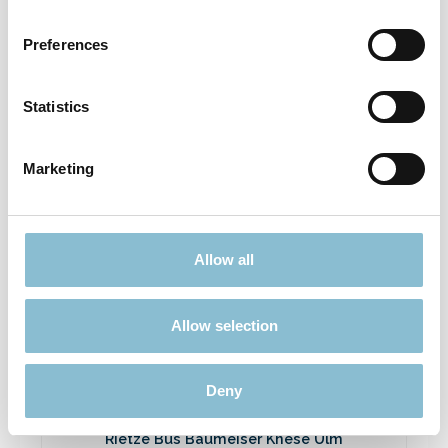
Rietze 50694 Ford Transit Emergency
Response 1:87
Preferences
3,90 €*
Preise inkl. MwSt. zzgl. Versandkosten
Statistics
In den Warenkorb
Marketing
Ausverkauft
Allow all
Rabatt
%
Allow selection
Deny
Rietze Bus Baumeiser Knese Ulm