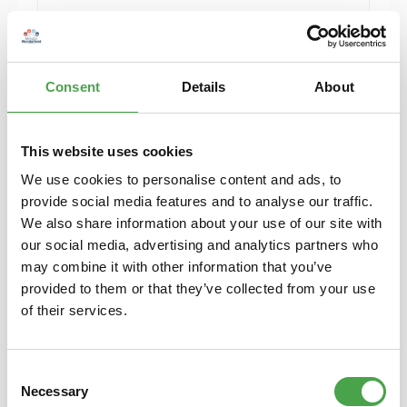
Herpa 430388-002 MB C-Klasse T-Modelle blau
Modellfahrzeug H0 1:87
Consent
Details
About
6,90 €*
Preise inkl. MwSt. zzgl. Versandkosten
Details
This website uses cookies
We use cookies to personalise content and ads, to
provide social media features and to analyse our traffic.
We also share information about your use of our site with
our social media, advertising and analytics partners who
may combine it with other information that you’ve
provided to them or that they’ve collected from your use
of their services.
Consent
Necessary
Selection