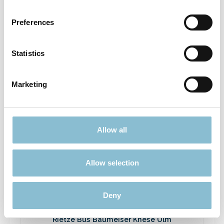
Rietze 50694 Ford Transit Emergency
Response 1:87
Preferences
3,90 €*
Preise inkl. MwSt. zzgl. Versandkosten
Statistics
In den Warenkorb
Marketing
Ausverkauft
Allow all
Rabatt
%
Allow selection
Deny
Rietze Bus Baumeiser Knese Ulm