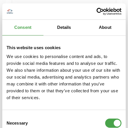
Herpa 430388-002 MB C-Klasse T-Modelle blau
Modellfahrzeug H0 1:87
Consent
Details
About
6,90 €*
Preise inkl. MwSt. zzgl. Versandkosten
Details
This website uses cookies
We use cookies to personalise content and ads, to
provide social media features and to analyse our traffic.
We also share information about your use of our site with
our social media, advertising and analytics partners who
may combine it with other information that you’ve
provided to them or that they’ve collected from your use
of their services.
Consent
Necessary
Selection