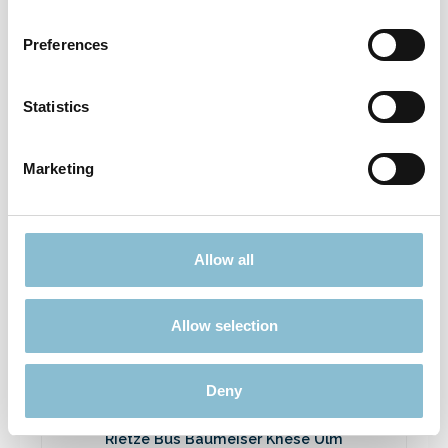
Rietze 50694 Ford Transit Emergency
Response 1:87
Preferences
3,90 €*
Preise inkl. MwSt. zzgl. Versandkosten
Statistics
In den Warenkorb
Marketing
Ausverkauft
Allow all
Rabatt
%
Allow selection
Deny
Rietze Bus Baumeiser Knese Ulm