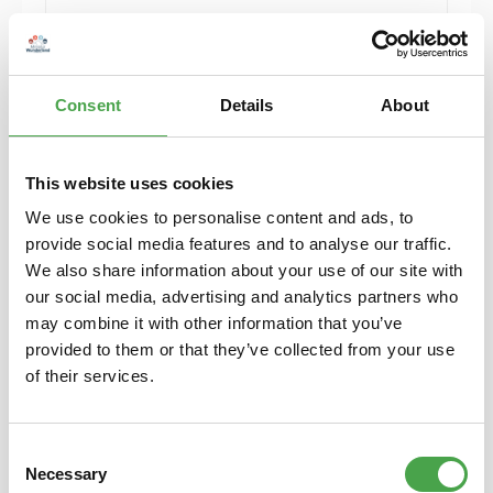
Herpa 430388-002 MB C-Klasse T-Modelle blau
Modellfahrzeug H0 1:87
Consent
Details
About
6,90 €*
Preise inkl. MwSt. zzgl. Versandkosten
Details
This website uses cookies
We use cookies to personalise content and ads, to
provide social media features and to analyse our traffic.
We also share information about your use of our site with
our social media, advertising and analytics partners who
may combine it with other information that you’ve
provided to them or that they’ve collected from your use
of their services.
Consent
Necessary
Selection