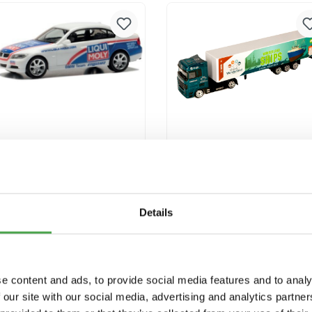
Versandkosten
Versandkosten
Herpa 950091 BMW 3er
Miniatur Wunderland
E90 Liqui Moly
Truck "Ships"
Modellfahrzeug H0 1:87
9,90 €*
3,90 €*
Details
In den Warenkorb
In den Warenkorb
Preise inkl. MwSt. zzgl.
Preise inkl. MwSt. zzgl.
e content and ads, to provide social media features and to analy
Versandkosten
Versandkosten
 our site with our social media, advertising and analytics partn
Ausverkauft
Ausverkauft