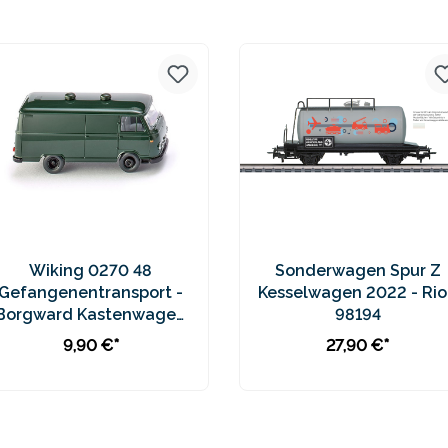
Preise inkl. MwSt. zzgl.
Preise inkl. MwSt. zzgl.
Versandkosten
Versandkosten
Wiking 0270 48
Sonderwagen Spur Z
Gefangenentransport -
Kesselwagen 2022 - Rio
Borgward Kastenwagen
98194
B611
9,90 €*
27,90 €*
In den Warenkorb
In den Warenkorb
Preise inkl. MwSt. zzgl.
Preise inkl. MwSt. zzgl.