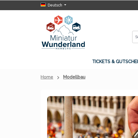
Deutsch
 Hauptinhalt springen
Zur Suche springen
Zur Hauptnavigation springen
TICKETS & GUTSCHEI
Home
Modellbau