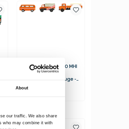
Versandkosten
Schuco 452655600 MHI
3er-Set
Kommunalfahrzeuge -
VW T2 Bus, MB L322
19,90 €*
About
Tankwagen, Unimog 404
In den Warenkorb
Preise inkl. MwSt. zzgl.
se our traffic. We also share
Versandkosten
ers who may combine it with