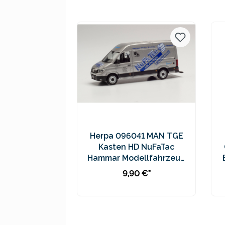
Preise inkl. MwSt. zzgl.
Versandkosten
Herpa 096041 MAN TGE
Kasten HD NuFaTac
Hammar Modellfahrzeug
H0 1:87
9,90 €*
In den Warenkorb
Preise inkl. MwSt. zzgl.