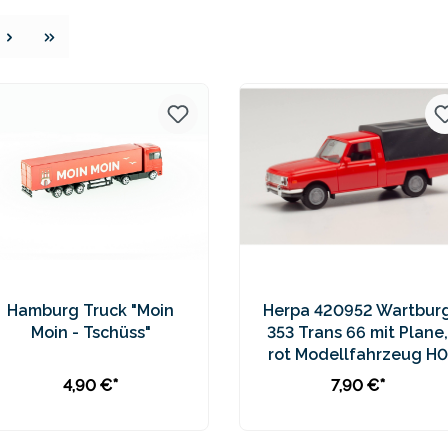
e
Hamburg Truck "Moin
Herpa 420952 Wartbur
Moin - Tschüss"
353 Trans 66 mit Plane,
rot Modellfahrzeug H0
1:87
4,90 €*
7,90 €*
In den Warenkorb
In den Warenkorb