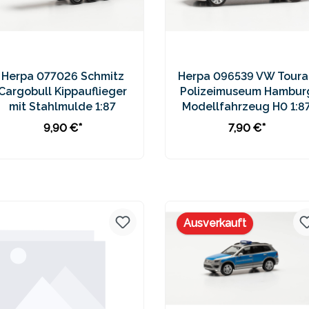
Herpa 077026 Schmitz
Herpa 096539 VW Toura
Cargobull Kippauflieger
Polizeimuseum Hambur
mit Stahlmulde 1:87
Modellfahrzeug H0 1:8
9,90 €*
7,90 €*
In den Warenkorb
In den Warenkorb
Preise inkl. MwSt. zzgl.
Preise inkl. MwSt. zzgl.
Versandkosten
Versandkosten
Ausverkauft