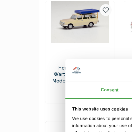
Versandkosten
Herpa 420549-002
Wartburg 353 `66. weiß
Modellfahrzeug H0 1:87
9,90 €*
Consent
In den Warenkorb
This website uses cookies
Preise inkl. MwSt. zzgl.
We use cookies to personalis
Versandkosten
information about your use of