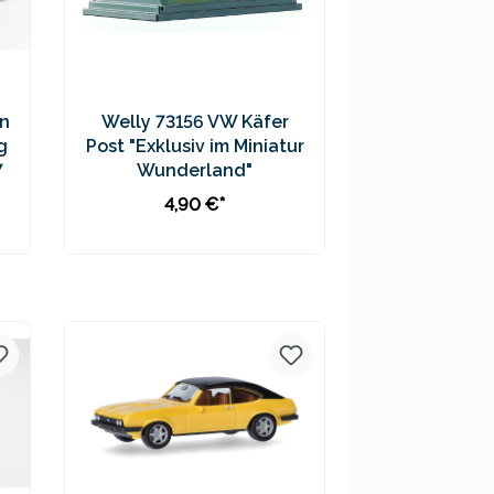
n
Welly 73156 VW Käfer
g
Post "Exklusiv im Miniatur
7
Wunderland"
4,90 €*
In den Warenkorb
Preise inkl. MwSt. zzgl.
Versandkosten