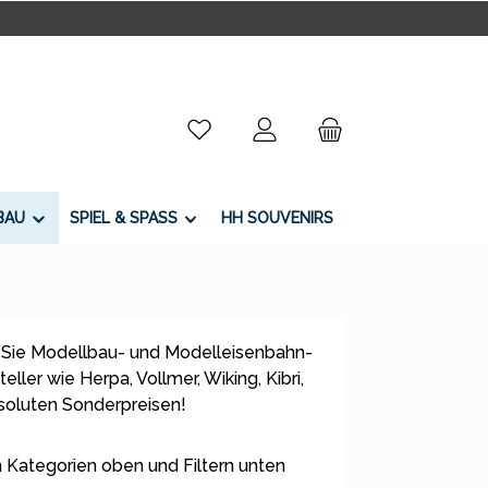
Du hast 0 Produkte auf dem Merkzettel
BAU
SPIEL & SPASS
HH SOUVENIRS
 Sie Modellbau- und Modelleisenbahn-
ller wie Herpa, Vollmer, Wiking, Kibri,
bsoluten Sonderpreisen!
 Kategorien oben und Filtern unten