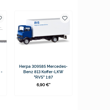
Preise inkl. MwSt. zzgl.
Versandkosten
Herpa 309585 Mercedes-
 -
Benz 813 Koffer-LKW
"RVS" 1:87
6,90 €*
In den Warenkorb
Preise inkl. MwSt. zzgl.