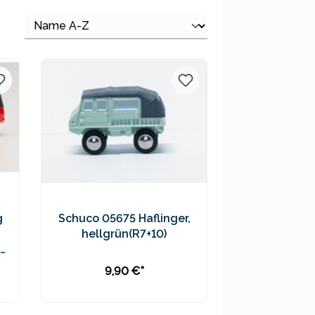
g
Schuco 05675 Haflinger,
hellgrün(R7+10)
9,90 €*
In den Warenkorb