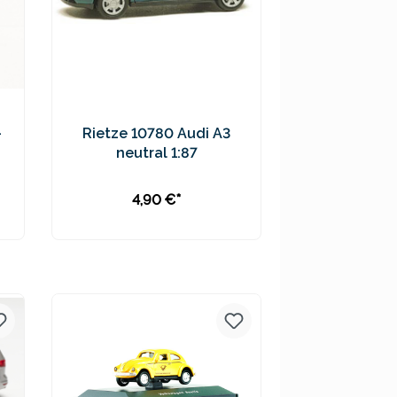
-
Rietze 10780 Audi A3
neutral 1:87
4,90 €*
In den Warenkorb
Preise inkl. MwSt. zzgl.
Versandkosten