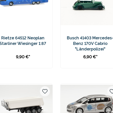
Rietze 64512 Neoplan
Busch 41403 Mercedes
Starliner Wiesinger 1:87
Benz 170V Cabrio
"Länderpolizei"
9,90 €*
6,90 €*
In den Warenkorb
Preise inkl. MwSt. zzgl.
Preise inkl. MwSt. zzgl.
Versandkosten
Versandkosten