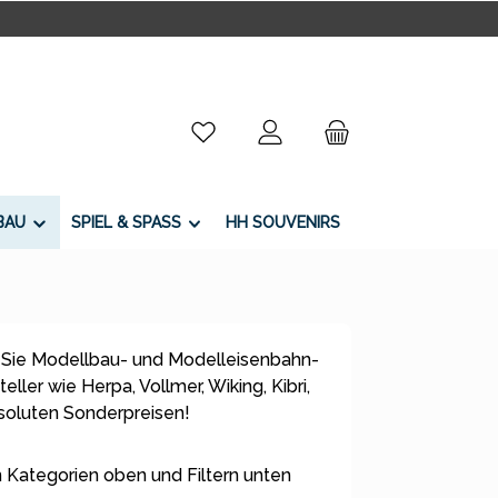
Du hast 0 Produkte auf dem Merkzettel
BAU
SPIEL & SPASS
HH SOUVENIRS
 Sie Modellbau- und Modelleisenbahn-
ller wie Herpa, Vollmer, Wiking, Kibri,
bsoluten Sonderpreisen!
 Kategorien oben und Filtern unten