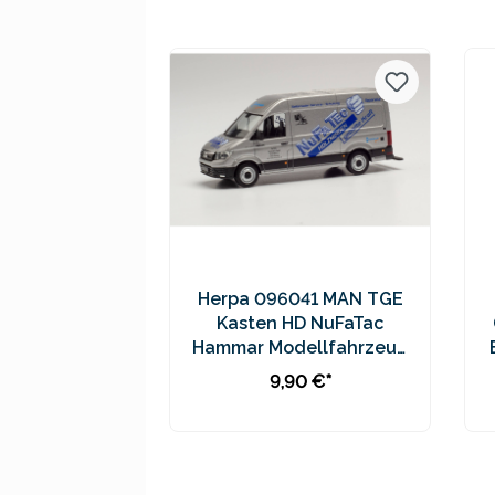
Preise inkl. MwSt. zzgl.
Versandkosten
Herpa 096041 MAN TGE
Kasten HD NuFaTac
Hammar Modellfahrzeug
H0 1:87
9,90 €*
In den Warenkorb
Preise inkl. MwSt. zzgl.