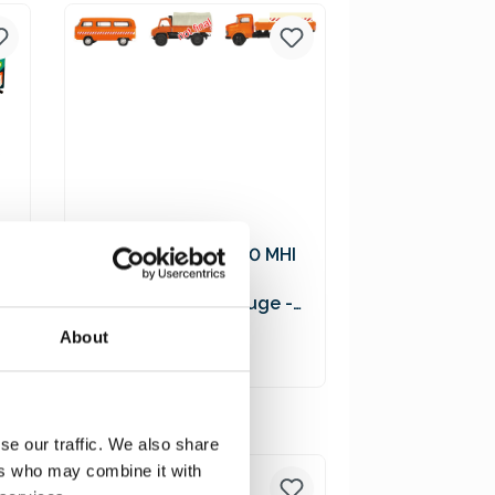
Versandkosten
Schuco 452655600 MHI
3er-Set
Kommunalfahrzeuge -
VW T2 Bus, MB L322
19,90 €*
About
Tankwagen, Unimog 404
In den Warenkorb
Preise inkl. MwSt. zzgl.
se our traffic. We also share
Versandkosten
ers who may combine it with