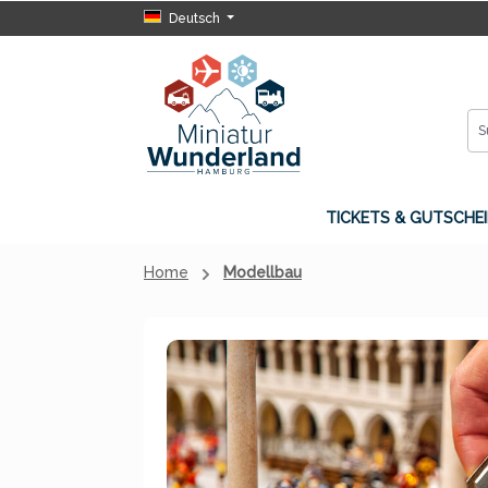
Deutsch
 Hauptinhalt springen
Zur Suche springen
Zur Hauptnavigation springen
TICKETS & GUTSCHEI
Home
Modellbau