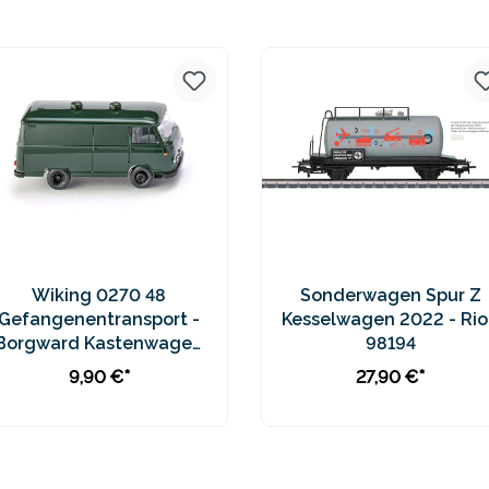
Preise inkl. MwSt. zzgl.
Preise inkl. MwSt. zzgl.
Versandkosten
Versandkosten
Wiking 0270 48
Sonderwagen Spur Z
Gefangenentransport -
Kesselwagen 2022 - Rio
Borgward Kastenwagen
98194
B611
9,90 €*
27,90 €*
In den Warenkorb
In den Warenkorb
Preise inkl. MwSt. zzgl.
Preise inkl. MwSt. zzgl.