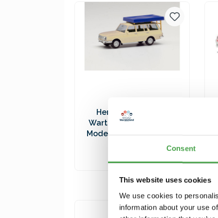
Versandkosten
Herpa 420549-002
Wartburg 353 `66. weiß
Modellfahrzeug H0 1:87
9,90 €*
Consent
In den Warenkorb
This website uses cookies
Preise inkl. MwSt. zzgl.
We use cookies to personalis
Versandkosten
information about your use of