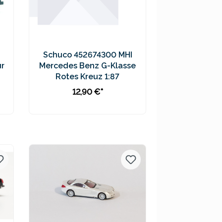
Schuco 452674300 MHI
ur
Mercedes Benz G-Klasse
Rotes Kreuz 1:87
12,90 €*
In den Warenkorb
Preise inkl. MwSt. zzgl.
Versandkosten