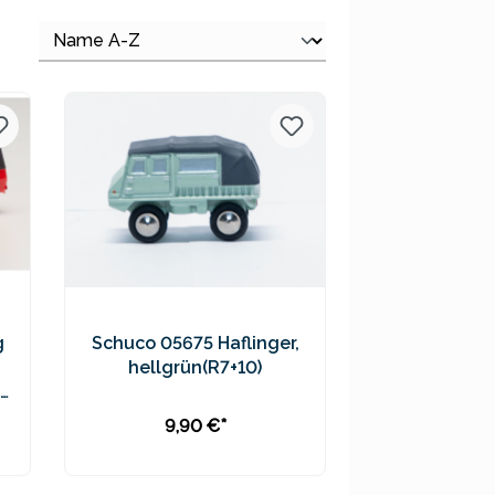
g
Schuco 05675 Haflinger,
hellgrün(R7+10)
9,90 €*
In den Warenkorb