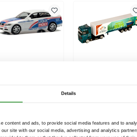
Versandkosten
Versandkosten
Herpa 950091 BMW 3er
Miniatur Wunderland
E90 Liqui Moly
Truck "Ships"
Modellfahrzeug H0 1:87
9,90 €*
3,90 €*
Details
In den Warenkorb
In den Warenkorb
Preise inkl. MwSt. zzgl.
Preise inkl. MwSt. zzgl.
e content and ads, to provide social media features and to analy
Versandkosten
Versandkosten
 our site with our social media, advertising and analytics partn
Ausverkauft
Ausverkauft