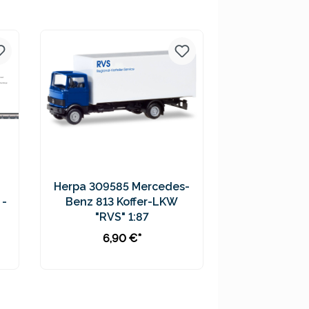
Preise inkl. MwSt. zzgl.
Versandkosten
Herpa 309585 Mercedes-
 -
Benz 813 Koffer-LKW
"RVS" 1:87
6,90 €*
In den Warenkorb
Preise inkl. MwSt. zzgl.