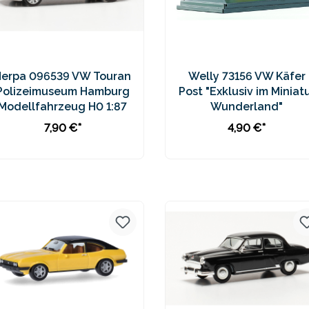
Herpa 096539 VW Touran
Welly 73156 VW Käfer
Polizeimuseum Hamburg
Post "Exklusiv im Miniat
Modellfahrzeug H0 1:87
Wunderland"
7,90 €*
4,90 €*
In den Warenkorb
In den Warenkorb
Preise inkl. MwSt. zzgl.
Preise inkl. MwSt. zzgl.
Versandkosten
Versandkosten