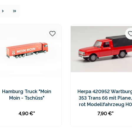
e
Hamburg Truck "Moin
Herpa 420952 Wartbur
Moin - Tschüss"
353 Trans 66 mit Plane,
rot Modellfahrzeug H0
1:87
4,90 €*
7,90 €*
In den Warenkorb
In den Warenkorb