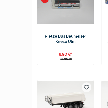
Rietze Bus Baumeiser
Knese Ulm
8,90 €*
19,90 €*
Preise inkl. MwSt. zzgl.
Versandkosten