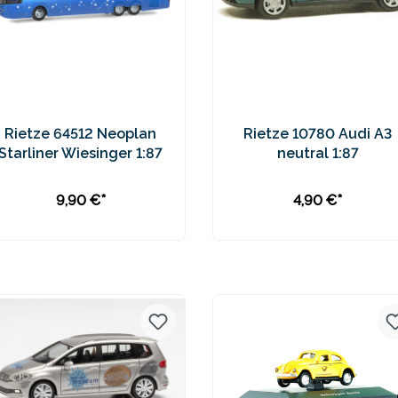
Rietze 64512 Neoplan
Rietze 10780 Audi A3
Starliner Wiesinger 1:87
neutral 1:87
9,90 €*
4,90 €*
In den Warenkorb
Preise inkl. MwSt. zzgl.
Preise inkl. MwSt. zzgl.
Versandkosten
Versandkosten