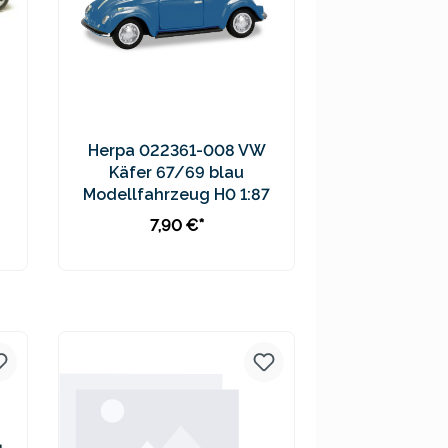
Herpa 022361-008 VW
Käfer 67/69 blau
Modellfahrzeug H0 1:87
7,90 €*
Preise inkl. MwSt. zzgl.
Versandkosten