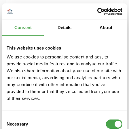
Herpa 430388-002 MB C-Klasse T-Modelle blau
Modellfahrzeug H0 1:87
Consent
Details
About
6,90 €*
Preise inkl. MwSt. zzgl. Versandkosten
Details
This website uses cookies
We use cookies to personalise content and ads, to
provide social media features and to analyse our traffic.
We also share information about your use of our site with
our social media, advertising and analytics partners who
may combine it with other information that you’ve
provided to them or that they’ve collected from your use
of their services.
Consent
Necessary
Selection