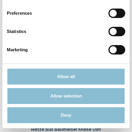
Rietze 50694 Ford Transit Emergency
Response 1:87
Preferences
3,90 €*
Preise inkl. MwSt. zzgl. Versandkosten
Statistics
In den Warenkorb
Marketing
Ausverkauft
Allow all
Rabatt
%
Allow selection
Deny
Rietze Bus Baumeiser Knese Ulm