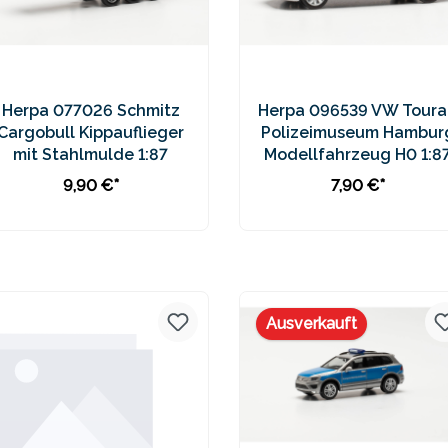
Herpa 077026 Schmitz
Herpa 096539 VW Toura
Cargobull Kippauflieger
Polizeimuseum Hambur
mit Stahlmulde 1:87
Modellfahrzeug H0 1:8
9,90 €*
7,90 €*
In den Warenkorb
In den Warenkorb
Preise inkl. MwSt. zzgl.
Preise inkl. MwSt. zzgl.
Versandkosten
Versandkosten
Ausverkauft