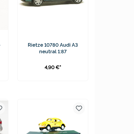
-
Rietze 10780 Audi A3
neutral 1:87
4,90 €*
In den Warenkorb
Preise inkl. MwSt. zzgl.
Versandkosten