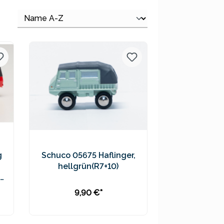
g
Schuco 05675 Haflinger,
hellgrün(R7+10)
9,90 €*
In den Warenkorb