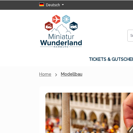
Deutsch
 Hauptinhalt springen
Zur Suche springen
Zur Hauptnavigation springen
TICKETS & GUTSCHEI
Home
Modellbau