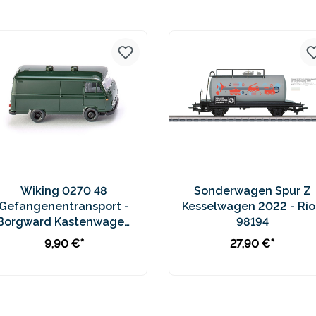
Preise inkl. MwSt. zzgl.
Preise inkl. MwSt. zzgl.
Versandkosten
Versandkosten
Wiking 0270 48
Sonderwagen Spur Z
Gefangenentransport -
Kesselwagen 2022 - Rio
Borgward Kastenwagen
98194
B611
9,90 €*
27,90 €*
In den Warenkorb
In den Warenkorb
Preise inkl. MwSt. zzgl.
Preise inkl. MwSt. zzgl.