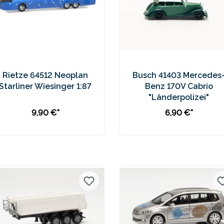
Rietze 64512 Neoplan
Busch 41403 Mercedes
Starliner Wiesinger 1:87
Benz 170V Cabrio
"Länderpolizei"
9,90 €*
6,90 €*
In den Warenkorb
Preise inkl. MwSt. zzgl.
Preise inkl. MwSt. zzgl.
Versandkosten
Versandkosten