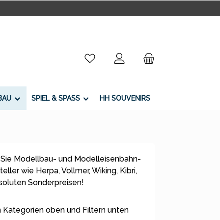
Du hast 0 Produkte auf dem Merkzettel
BAU
SPIEL & SPASS
HH SOUVENIRS
 Sie Modellbau- und Modelleisenbahn-
ller wie Herpa, Vollmer, Wiking, Kibri,
bsoluten Sonderpreisen!
 Kategorien oben und Filtern unten