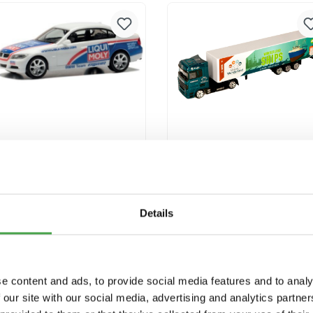
Versandkosten
Versandkosten
Herpa 950091 BMW 3er
Miniatur Wunderland
E90 Liqui Moly
Truck "Ships"
Modellfahrzeug H0 1:87
9,90 €*
3,90 €*
Details
In den Warenkorb
In den Warenkorb
Preise inkl. MwSt. zzgl.
Preise inkl. MwSt. zzgl.
e content and ads, to provide social media features and to analy
Versandkosten
Versandkosten
 our site with our social media, advertising and analytics partn
Ausverkauft
Ausverkauft