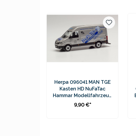
Preise inkl. MwSt. zzgl.
Versandkosten
Herpa 096041 MAN TGE
Kasten HD NuFaTac
Hammar Modellfahrzeug
H0 1:87
9,90 €*
In den Warenkorb
Preise inkl. MwSt. zzgl.