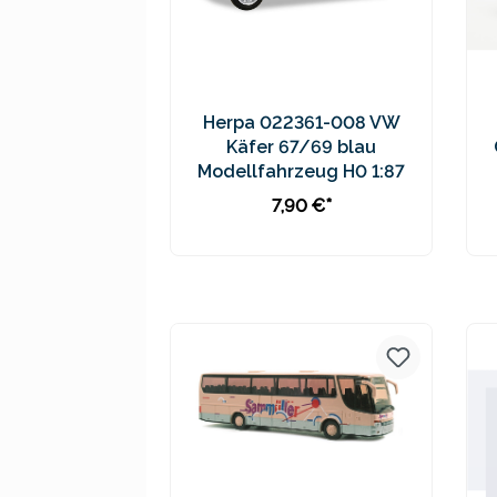
Herpa 022361-008 VW
Käfer 67/69 blau
Modellfahrzeug H0 1:87
7,90 €*
Preise inkl. MwSt. zzgl.
Versandkosten