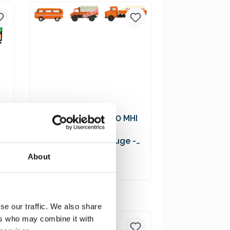
Versandkosten
Schuco 452655600 MHI
3er-Set
Kommunalfahrzeuge -
VW T2 Bus, MB L322
19,90 €*
About
Tankwagen, Unimog 404
In den Warenkorb
Preise inkl. MwSt. zzgl.
se our traffic. We also share
Versandkosten
ers who may combine it with