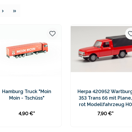
e
Hamburg Truck "Moin
Herpa 420952 Wartbur
Moin - Tschüss"
353 Trans 66 mit Plane,
rot Modellfahrzeug H0
1:87
4,90 €*
7,90 €*
In den Warenkorb
In den Warenkorb