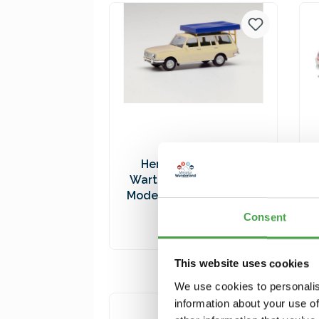
Versandkosten
Herpa 420549-002
Wartburg 353 `66. weiß
Modellfahrzeug H0 1:87
9,90 €*
Consent
In den Warenkorb
This website uses cookies
Preise inkl. MwSt. zzgl.
We use cookies to personalis
Versandkosten
information about your use of