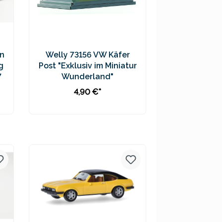
n
Welly 73156 VW Käfer
g
Post "Exklusiv im Miniatur
7
Wunderland"
4,90 €*
In den Warenkorb
Preise inkl. MwSt. zzgl.
Versandkosten