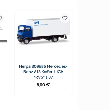
Preise inkl. MwSt. zzgl.
Versandkosten
Herpa 309585 Mercedes-
 -
Benz 813 Koffer-LKW
"RVS" 1:87
6,90 €*
In den Warenkorb
Preise inkl. MwSt. zzgl.