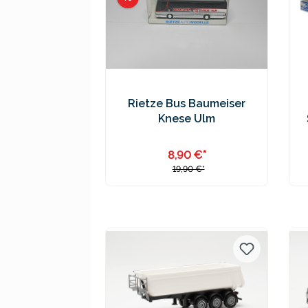
Rietze Bus Baumeiser
Knese Ulm
8,90 €*
19,90 €*
Preise inkl. MwSt. zzgl.
Versandkosten