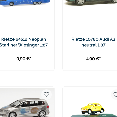
Rietze 64512 Neoplan
Rietze 10780 Audi A3
Starliner Wiesinger 1:87
neutral 1:87
9,90 €*
4,90 €*
In den Warenkorb
Preise inkl. MwSt. zzgl.
Preise inkl. MwSt. zzgl.
Versandkosten
Versandkosten