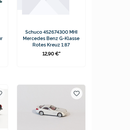
Schuco 452674300 MHI
ur
Mercedes Benz G-Klasse
Rotes Kreuz 1:87
12,90 €*
In den Warenkorb
Preise inkl. MwSt. zzgl.
Versandkosten