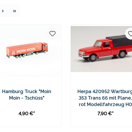
e
Hamburg Truck "Moin
Herpa 420952 Wartbur
Moin - Tschüss"
353 Trans 66 mit Plane,
rot Modellfahrzeug H0
1:87
4,90 €*
7,90 €*
In den Warenkorb
In den Warenkorb