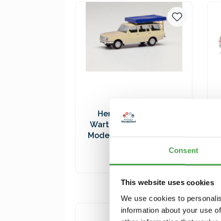
Versandkosten
Herpa 420549-002
Wartburg 353 `66. weiß
Modellfahrzeug H0 1:87
9,90 €*
Consent
In den Warenkorb
This website uses cookies
Preise inkl. MwSt. zzgl.
We use cookies to personalis
Versandkosten
information about your use of