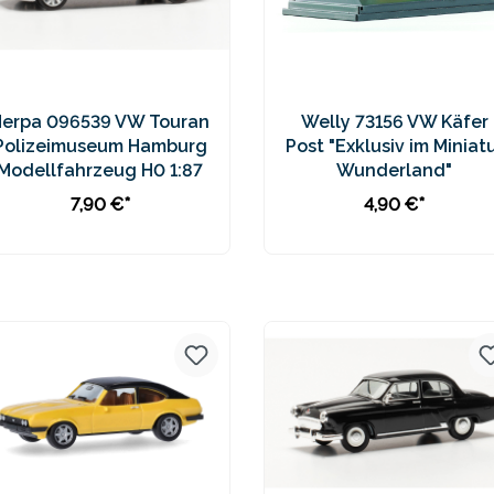
Herpa 096539 VW Touran
Welly 73156 VW Käfer
Polizeimuseum Hamburg
Post "Exklusiv im Miniat
Modellfahrzeug H0 1:87
Wunderland"
7,90 €*
4,90 €*
In den Warenkorb
In den Warenkorb
Preise inkl. MwSt. zzgl.
Preise inkl. MwSt. zzgl.
Versandkosten
Versandkosten