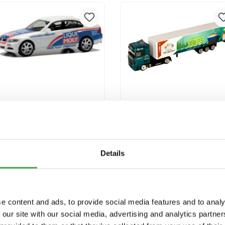
Versandkosten
Versandkosten
Herpa 950091 BMW 3er
Miniatur Wunderland
E90 Liqui Moly
Truck "Ships"
Modellfahrzeug H0 1:87
9,90 €*
3,90 €*
Details
In den Warenkorb
In den Warenkorb
Preise inkl. MwSt. zzgl.
Preise inkl. MwSt. zzgl.
e content and ads, to provide social media features and to analy
Versandkosten
Versandkosten
 our site with our social media, advertising and analytics partn
Ausverkauft
Ausverkauft