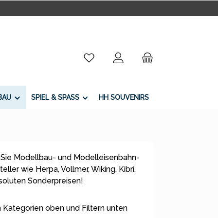
Du hast 0 Produkte auf dem Merkzettel
BAU
SPIEL & SPASS
HH SOUVENIRS
 Sie Modellbau- und Modelleisenbahn-
ller wie Herpa, Vollmer, Wiking, Kibri,
bsoluten Sonderpreisen!
 Kategorien oben und Filtern unten