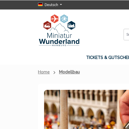
Deutsch
 Hauptinhalt springen
Zur Suche springen
Zur Hauptnavigation springen
TICKETS & GUTSCHEI
Home
Modellbau