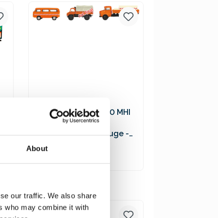
Versandkosten
Schuco 452655600 MHI
3er-Set
Kommunalfahrzeuge -
VW T2 Bus, MB L322
19,90 €*
About
Tankwagen, Unimog 404
In den Warenkorb
Preise inkl. MwSt. zzgl.
se our traffic. We also share
Versandkosten
ers who may combine it with