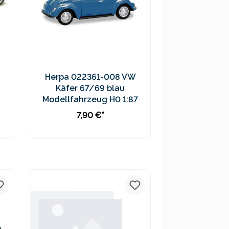
Herpa 022361-008 VW
Käfer 67/69 blau
Modellfahrzeug H0 1:87
7,90 €*
Preise inkl. MwSt. zzgl.
Versandkosten