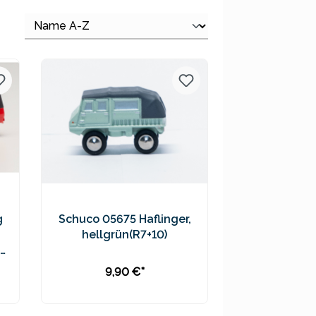
g
Schuco 05675 Haflinger,
hellgrün(R7+10)
9,90 €*
In den Warenkorb