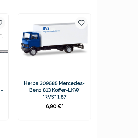
Preise inkl. MwSt. zzgl.
Versandkosten
Herpa 309585 Mercedes-
 -
Benz 813 Koffer-LKW
"RVS" 1:87
6,90 €*
In den Warenkorb
Preise inkl. MwSt. zzgl.