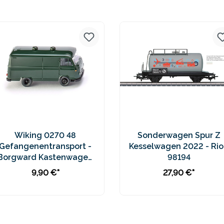
Preise inkl. MwSt. zzgl.
Preise inkl. MwSt. zzgl.
Versandkosten
Versandkosten
Wiking 0270 48
Sonderwagen Spur Z
Gefangenentransport -
Kesselwagen 2022 - Rio
Borgward Kastenwagen
98194
B611
9,90 €*
27,90 €*
In den Warenkorb
In den Warenkorb
Preise inkl. MwSt. zzgl.
Preise inkl. MwSt. zzgl.