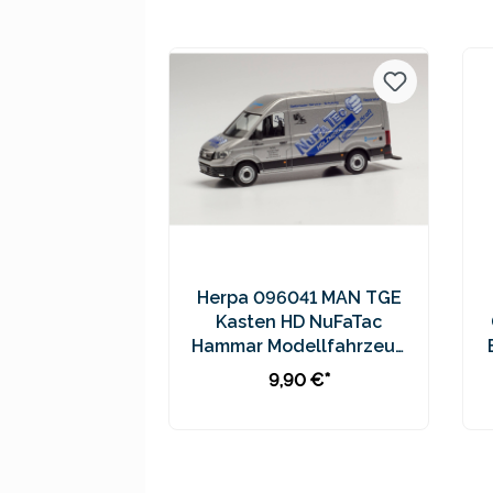
Preise inkl. MwSt. zzgl.
Versandkosten
Herpa 096041 MAN TGE
Kasten HD NuFaTac
Hammar Modellfahrzeug
H0 1:87
9,90 €*
In den Warenkorb
Preise inkl. MwSt. zzgl.