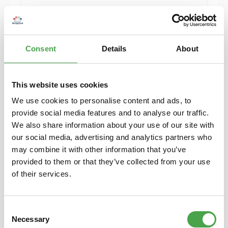
Herpa 430388-002 MB C-Klasse T-Modelle blau
Modellfahrzeug H0 1:87
Consent
Details
About
6,90 €*
Preise inkl. MwSt. zzgl. Versandkosten
Details
This website uses cookies
We use cookies to personalise content and ads, to
provide social media features and to analyse our traffic.
We also share information about your use of our site with
our social media, advertising and analytics partners who
may combine it with other information that you’ve
provided to them or that they’ve collected from your use
of their services.
Consent
Necessary
Selection