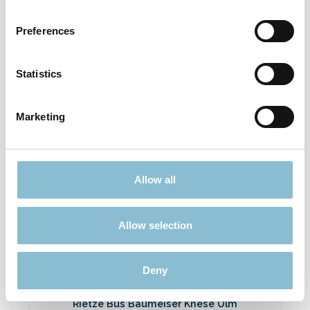
Rietze 50694 Ford Transit Emergency
Response 1:87
Preferences
3,90 €*
Preise inkl. MwSt. zzgl. Versandkosten
Statistics
In den Warenkorb
Marketing
Ausverkauft
Allow all
Rabatt
%
Allow selection
Deny
Rietze Bus Baumeiser Knese Ulm